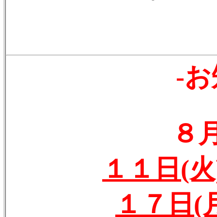
-お
８
１１日(火
１７日(月